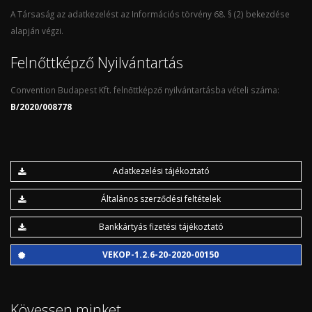
A Társaság az adatkezelést az Információs törvény 68. § (2) bekezdése
alapján végzi.
Felnőttképző Nyilvántartás
Convention Budapest Kft. felnőttképző nyilvántartásba vételi száma:
B/2020/008778
Adatkezelési tájékoztató
Általános szerződési feltételek
Bankkártyás fizetési tájékoztató
VEKOP-1.2.6-20-2020-00150
Kövessen minket