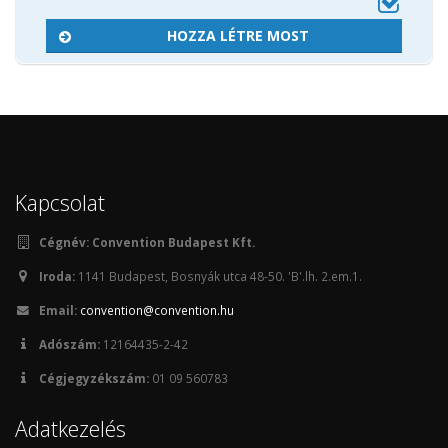
HOZZA LÉTRE MOST
Kapcsolat
Cégnév:
Convention Budapest Kft.
Iroda:
1141 Budapest, Bosnyák utca 48-50. 'B'.lh. 2.em.1.
Email:
convention@convention.hu
Adószám:
12164435-2-42
Cégjegyzékszám:
01 09 560783
Adatkezelés