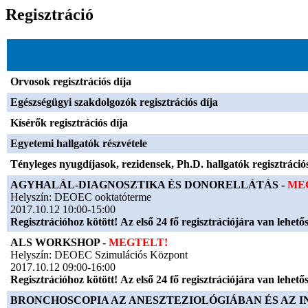
Regisztráció
Orvosok regisztrációs díja
Egészségügyi szakdolgozók regisztrációs díja
Kísérők regisztrációs díja
Egyetemi hallgatók részvétele
Tényleges nyugdíjasok, rezidensek, Ph.D. hallgatók regisztrációs
AGYHALÁL-DIAGNOSZTIKA ÉS DONORELLÁTÁS -
MEG
Helyszín: DEOEC ooktatóterme
2017.10.12 10:00-15:00
Regisztrációhoz kötött! Az első 24 fő regisztrációjára van lehető
ALS WORKSHOP -
MEGTELT!
Helyszín: DEOEC Szimulációs Központ
2017.10.12 09:00-16:00
Regisztrációhoz kötött! Az első 24 fő regisztrációjára van lehető
BRONCHOSCOPIA AZ ANESZTEZIOLÓGIÁBAN ÉS AZ I