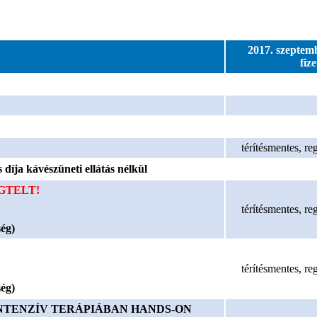
2017. szeptemb
fize
térítésmentes, re
 díja kávészüneti ellátás nélkül
TELT!
térítésmentes, re
ség)
térítésmentes, re
ség)
NTENZÍV TERÁPIÁBAN HANDS-ON