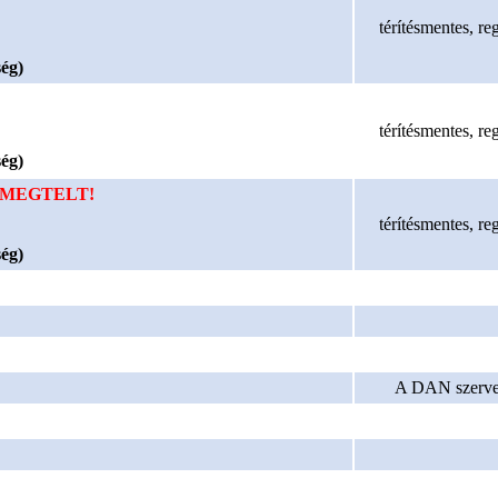
térítésmentes, re
ség)
térítésmentes, re
ség)
MEGTELT!
térítésmentes, re
ség)
A DAN szerve