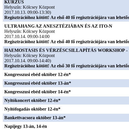
KURZUS
Helyszín: Kölcsey Központ
2017.10.13. 09:00-13:30)
Regisztrációhoz kötött! Az első 40 fő regisztrációjára van lehető
ULTRAHANG AZ ANESZTÉZIÁBAN ÉS AZ ITO-N
Helyszín: Kölcsey Központ
2017.10.14. 09:00-14:00
Regisztrációhoz kötött! Az első 40 fő regisztrációjára van lehető
HAEMOSTASIS ÉS VÉRZÉSCSILLAPÍTÁS WORKSHOP -
Helyszín: Kölcsey Központ
2017.10.14. 09:00-14:40)
Regisztrációhoz kötött! Az első 30 fő regisztrációjára van lehető
Kongresszusi ebéd október 12-én*
Kongresszusi ebéd október 13-án*
Kongresszusi ebéd október 14-én*
Nyitókoncert október 12-én*
Nyitófogadás október 12-én*
Bankettvacsora október 13-án*
Napijegy 13-án, 14-én