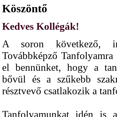
Köszöntő
Kedves
Kollégák!
A soron következő, i
Továbbképző Tanfolyamra i
el bennünket, hogy a tan
bővül és a szűkebb szak
résztvevő csatlakozik a ta
Tanfolyamunkat idén is 