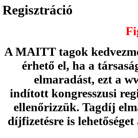
Regisztráció
Fi
A MAITT tagok kedvezmén
érhető el, ha a társas
elmaradást, ezt a w
indított kongresszusi re
ellenőrizzük. Tagdíj elm
díjfizetésre is lehetőség