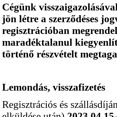
Cégünk visszaigazolásával
jön létre a szerződéses j
regisztrációban megrendel
maradéktalanul kiegyenlí
történő részvételt megtag
Lemondás
, visszafizetés
Regisztrációs és szállásdíjá
elküldése után)
2023.04.15-