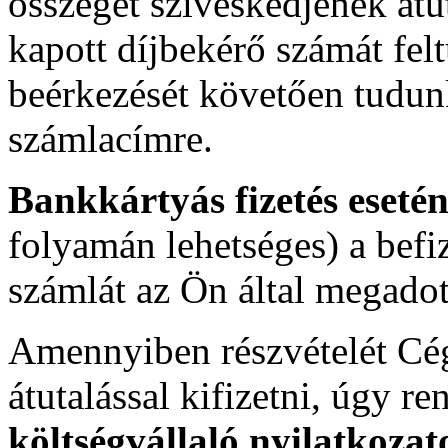
összeget szíveskedjenek átu
kapott díjbekérő számát felt
beérkezését követően tudunk
számlacímre.
Bankkártyás fizetés eseté
folyamán lehetséges) a befi
számlát az Ön által megadot
Amennyiben részvételét Cé
átutalással kifizetni, úgy r
költségvállaló nyilatkozat