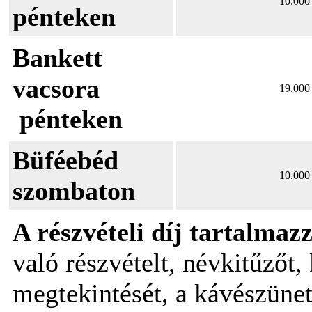
10.000 
pénteken
Bankett
vacsora
19.000 
pénteken
Büféebéd
10.000 
szombaton
A részvételi díj tartalmaz
való részvételt, névkitűzőt, 
megtekintését, a kávészünete