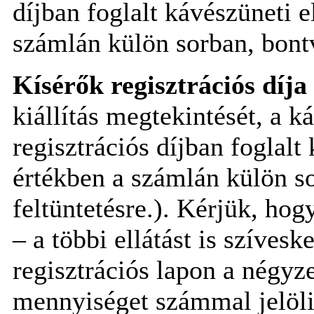
díjban foglalt kávészüneti e
számlán külön sorban, bontv
Kísérők regisztrációs díja
kiállítás megtekintését, a k
regisztrációs díjban foglalt
értékben a számlán külön s
feltüntetésre.). Kérjük, hog
– a többi ellátást is szíves
regisztrációs lapon a négyze
mennyiséget számmal jelöl