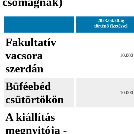
csomagnak)
2023.04.20-ig
történő fizetéssel
Fakultatív
vacsora
10.000 
szerdán
Büféebéd
10.000 
csütörtökön
A kiállítás
megnyitója -