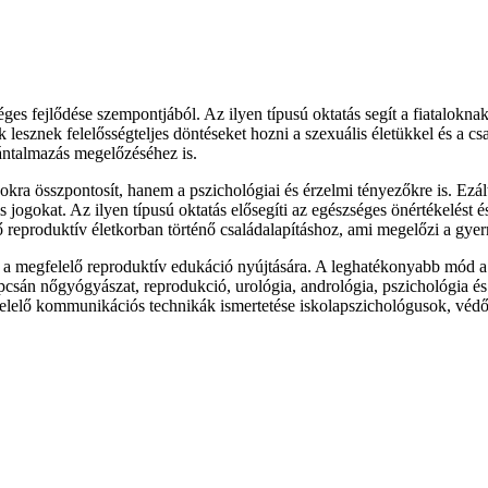
es fejlődése szempontjából. Az ilyen típusú oktatás segít a fiataloknak m
lesznek felelősségteljes döntéseket hozni a szexuális életükkel és a cs
bántalmazás megelőzéséhez is.
ra összpontosít, hanem a pszichológiai és érzelmi tényezőkre is. Ezálta
 jogokat. Az ilyen típusú oktatás elősegíti az egészséges önértékelést é
lő reproduktív életkorban történő családalapításhoz, ami megelőzi a gye
a megfelelő reproduktív edukáció nyújtására. A leghatékonyabb mód a j
sán nőgyógyászat, reprodukció, urológia, andrológia, pszichológia és
gfelelő kommunikációs technikák ismertetése iskolapszichológusok, védő