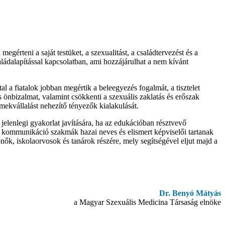
egérteni a saját testüket, a szexualitást, a családtervezést és a
aládalapítással kapcsolatban, ami hozzájárulhat a nem kívánt
l a fiatalok jobban megértik a beleegyezés fogalmát, a tisztelet
s önbizalmat, valamint csökkenti a szexuális zaklatás és erőszak
rmekvállalást nehezítő tényezők kialakulását.
elenlegi gyakorlat javítására, ha az edukációban résztvevő
 kommunikáció szakmák hazai neves és elismert képviselői tartanak
nők, iskolaorvosok és tanárok részére, mely segítségével eljut majd a
Dr. Benyó Mátyás
a Magyar Szexuális Medicina Társaság elnöke