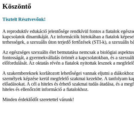
Köszöntő
Tisztelt
Résztvevőnk!
A reproduktív edukáció jelentősége rendkívül fontos a fiatalok egészség
kapcsolatok dinamikáját. Az információk birtokában a fiatalok képesek 
terhességek, a szexuális úton terjedő fertőzések (STI-k), a szexuális 
Az egészséges szexuális élet bemutatása nemcsak a biológiai aspektusok
fontosságát, a gyermekvállalás örömét a kapcsolatokban, és a szexuális
előfordulását. Az oktatás révén a fiatalok nyitottak lesznek a megfele
A szakembereknek korlátozott lehetőségei vannak eljutni a diákokhoz 
személyek képzése kerül megfelelő szakmai kezekbe. A tanfolyam kapc
előadásokat. A cél a hiteles és érhető szakmai tudás átadása, és a me
hiteles és ellenőrzött információ a fiatalokhoz.
Minden érdeklődőt szeretettel várunk!