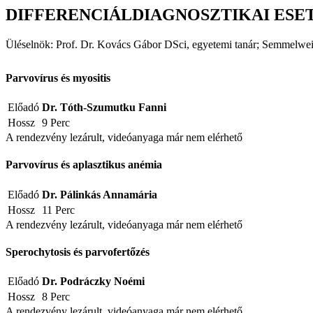
DIFFERENCIÁLDIAGNOSZTIKAI
ESET
Üléselnök: Prof. Dr. Kovács Gábor DSci, egyetemi tanár; Semmelwe
Parvovírus és myositis
Előadó
Dr. Tóth-Szumutku Fanni
Hossz
9 Perc
A rendezvény lezárult, videóanyaga már nem elérhető
Parvovírus és aplasztikus anémia
Előadó
Dr. Pálinkás Annamária
Hossz
11 Perc
A rendezvény lezárult, videóanyaga már nem elérhető
Sperochytosis és parvofertőzés
Előadó
Dr. Podráczky Noémi
Hossz
8 Perc
A rendezvény lezárult, videóanyaga már nem elérhető