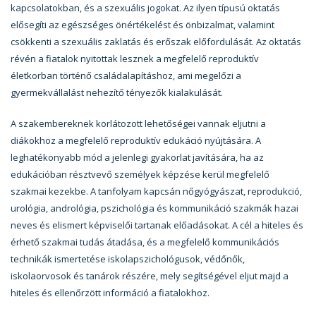
kapcsolatokban, és a szexuális jogokat. Az ilyen típusú oktatás
elősegíti az egészséges önértékelést és önbizalmat, valamint
csökkenti a szexuális zaklatás és erőszak előfordulását. Az oktatás
révén a fiatalok nyitottak lesznek a megfelelő reproduktív
életkorban történő családalapításhoz, ami megelőzi a
gyermekvállalást nehezítő tényezők kialakulását.
A szakembereknek korlátozott lehetőségei vannak eljutni a
diákokhoz a megfelelő reproduktív edukáció nyújtására. A
leghatékonyabb mód a jelenlegi gyakorlat javítására, ha az
edukációban résztvevő személyek képzése kerül megfelelő
szakmai kezekbe. A tanfolyam kapcsán nőgyógyászat, reprodukció,
urológia, andrológia, pszichológia és kommunikáció szakmák hazai
neves és elismert képviselői tartanak előadásokat. A cél a hiteles és
érhető szakmai tudás átadása, és a megfelelő kommunikációs
technikák ismertetése iskolapszichológusok, védőnők,
iskolaorvosok és tanárok részére, mely segítségével eljut majd a
hiteles és ellenőrzött információ a fiatalokhoz.