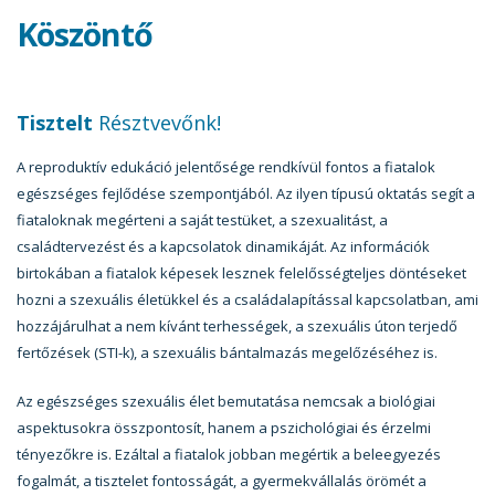
Köszöntő
Tisztelt
Résztvevőnk!
A reproduktív edukáció jelentősége rendkívül fontos a fiatalok
egészséges fejlődése szempontjából. Az ilyen típusú oktatás segít a
fiataloknak megérteni a saját testüket, a szexualitást, a
családtervezést és a kapcsolatok dinamikáját. Az információk
birtokában a fiatalok képesek lesznek felelősségteljes döntéseket
hozni a szexuális életükkel és a családalapítással kapcsolatban, ami
hozzájárulhat a nem kívánt terhességek, a szexuális úton terjedő
fertőzések (STI-k), a szexuális bántalmazás megelőzéséhez is.
Az egészséges szexuális élet bemutatása nemcsak a biológiai
aspektusokra összpontosít, hanem a pszichológiai és érzelmi
tényezőkre is. Ezáltal a fiatalok jobban megértik a beleegyezés
fogalmát, a tisztelet fontosságát, a gyermekvállalás örömét a