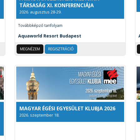
TÁRSASÁG XI. KONFERENCIÁJA
2026. augusztus 28-29.
Továbbképző tanfolyam
Aquaworld Resort Budapest
MEGNÉZEM
REGISZTRÁCIÓ
MAGYAR ÉGÉSI EGYESÜLET KLUBJA 2026
2026. szeptember 18.