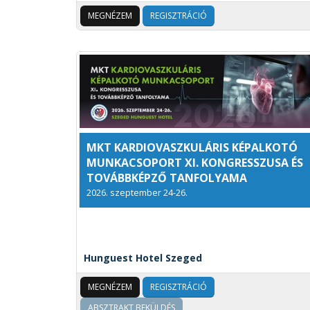
MEGNÉZEM
REGISZTRÁCIÓ
MKT KARDIOVASZKULÁRIS KÉPALKOTÓ
MUNKACSOPORT XI. KONGRESSZUSA ÉS
TOVÁBBKÉPZŐ TANFOLYAMA
2026. szeptember 24-26.
Hunguest Hotel Szeged
MEGNÉZEM
REGISZTRÁCIÓ
ABSZTRAKT BEKÜLDÉS