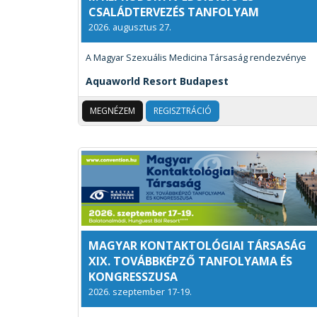
CSALÁDTERVEZÉS TANFOLYAM
2026. augusztus 27.
A Magyar Szexuális Medicina Társaság rendezvénye
Aquaworld Resort Budapest
MEGNÉZEM
REGISZTRÁCIÓ
MAGYAR KONTAKTOLÓGIAI TÁRSASÁG
XIX. TOVÁBBKÉPZŐ TANFOLYAMA ÉS
KONGRESSZUSA
2026. szeptember 17-19.