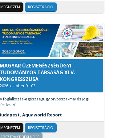
MEGNÉZEM
REGISZTRÁCIÓ
MAGYAR ÜZEMEGÉSZSÉGÜGYI
TUDOMÁNYOS TÁRSASÁG XLV.
KONGRESSZUSA
2026. október 01-03.
“A foglalkozás-egészségügy orvosszakmai és jogi
kérdései“
Budapest, Aquaworld Resort
MEGNÉZEM
REGISZTRÁCIÓ
ABSZTRAKT BEKÜLDÉS