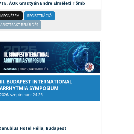
PTE, ÁOK Grastyán Endre Elméleti Tömb
MEGNÉZEM
REGISZTRÁCIÓ
ABSZTRAKT BEKÜLDÉS
III. BUDAPEST INTERNATIONAL
ARRHYTMIA SYMPOSIUM
2026. szeptember 24-26.
Danubius Hotel Hélia, Budapest