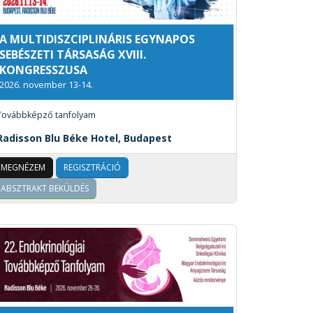
A MULTIDISZCIPLINÁRIS EGYNAPOS
SEBÉSZETI TÁRSASÁG XVIII.
KONGRESSZUSA
2026. november 13-14.
Továbbképző tanfolyam
Radisson Blu Béke Hotel, Budapest
MEGNÉZEM
REGISZTRÁCIÓ
ABSZTRAKT BEKÜLDÉS