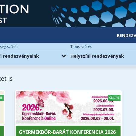
RENDEZV
ség szűrés
Típus szűrés
di rendezvényeink
Helyszíni rendezvények
et is
NE
ONLINE
GYERMEKBŐR-BARÁT KONFERENCIA 2026