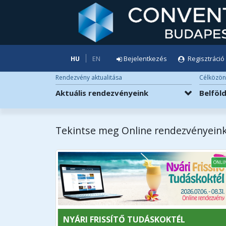
HU
EN
Bejelentkezés
Regisztráció
Rendezvény aktualitása
Célközön
Aktuális rendezvényeink
Belföl
Tekintse meg Online rendezvényeink
ONLI
NYÁRI FRISSÍTŐ TUDÁSKOKTÉL