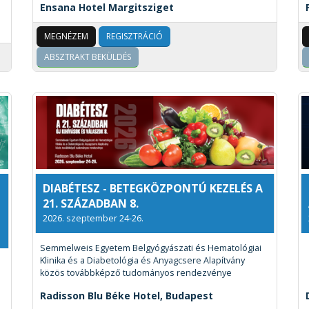
Ensana Hotel Margitsziget
MEGNÉZEM
REGISZTRÁCIÓ
ABSZTRAKT BEKÜLDÉS
DIABÉTESZ - BETEGKÖZPONTÚ KEZELÉS A
21. SZÁZADBAN 8.
2026. szeptember 24-26.
Semmelweis Egyetem Belgyógyászati és Hematológiai
Klinika és a Diabetológia és Anyagcsere Alapítvány
közös továbbképző tudományos rendezvénye
Radisson Blu Béke Hotel, Budapest