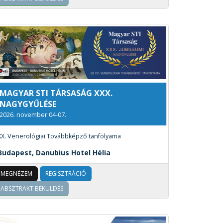
MAGYAR STI TÁRSASÁG XXX.
NAGYGYŰLÉSE
2026. november 04-07.
XX. Venerológiai Továbbképző tanfolyama
Budapest, Danubius Hotel Hélia
MEGNÉZEM
REGISZTRÁCIÓ
ABSZTRAKT BEKÜLDÉS