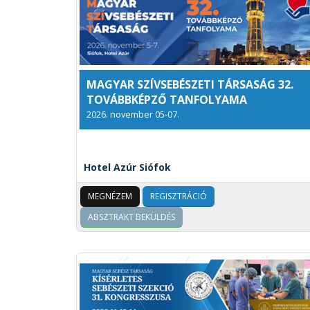
MAGYAR SZÍVSEBÉSZETI TÁRSASÁG 32.
TOVÁBBKÉPZŐ TANFOLYAMA
2026. november 05-07.
Hotel Azúr Siófok
MEGNÉZEM
REGISZTRÁCIÓ
ABSZTRAKT BEKÜLDÉS