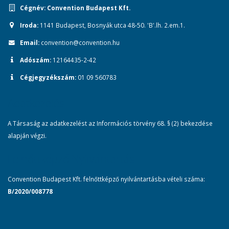
Cégnév:
Convention Budapest Kft.
Iroda:
1141 Budapest, Bosnyák utca 48-50. 'B'.lh. 2.em.1.
Email:
convention@convention.hu
Adószám:
12164435-2-42
Cégjegyzékszám:
01 09 560783
Adatkezelés
A Társaság az adatkezelést az Információs törvény 68. § (2) bekezdése
alapján végzi.
Felnőttképző Nyilvántartás
Convention Budapest Kft. felnőttképző nyilvántartásba vételi száma:
B/2020/008778