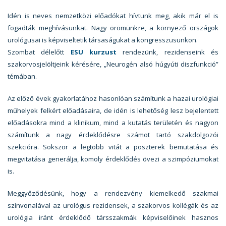
Idén is neves nemzetközi előadókat hívtunk meg, akik már el is
fogadták meghívásunkat. Nagy örömünkre, a környező országok
urológusai is képviseltetik társaságukat a kongresszusunkon.
Szombat délelőtt
ESU kurzust
rendezünk, rezidenseink és
szakorvosjelöltjeink kérésére, „Neurogén alsó húgyúti diszfunkció”
témában.
Az előző évek gyakorlatához hasonlóan számítunk a hazai urológiai
műhelyek felkért előadásaira, de idén is lehetőség lesz bejelentett
előadásokra mind a klinikum, mind a kutatás területén és nagyon
számítunk a nagy érdeklődésre számot tartó szakdolgozói
szekcióra. Sokszor a legtöbb vitát a poszterek bemutatása és
megvitatása generálja, komoly érdeklődés övezi a szimpóziumokat
is.
Meggyőződésünk, hogy a rendezvény kiemelkedő szakmai
színvonalával az urológus rezidensek, a szakorvos kollégák és az
urológia iránt érdeklődő társszakmák képviselőinek hasznos