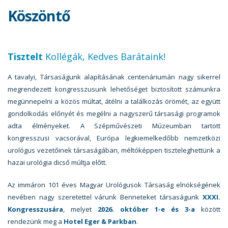
Köszöntő
Tisztelt
Kollégák, Kedves Barátaink!
A tavalyi, Társaságunk alapításának centenáriumán nagy sikerrel
megrendezett kongresszusunk lehetőséget biztosított számunkra
megünnepelni a közös múltat, átélni a találkozás örömét, az együtt
gondolkodás előnyét és megélni a nagyszerű társasági programok
adta élményeket. A Szépművészeti Múzeumban tartott
kongresszusi vacsorával, Európa legkiemelkedőbb nemzetközi
urológus vezetőinek társaságában, méltóképpen tiszteleghettünk a
hazai urológia dicső múltja előtt.
Az immáron 101 éves Magyar Urológusok Társaság elnökségének
nevében nagy szeretettel várunk Benneteket társaságunk
XXXI.
Kongresszusára
, melyet
2026. október 1-e és 3-a
között
rendezünk meg a
Hotel Eger & Parkban
.